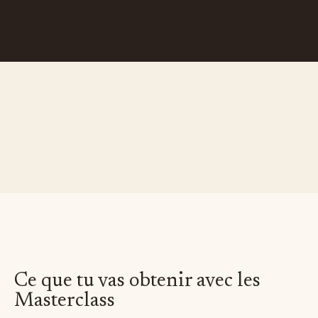
Depuis 2024, le Baby BootCamp™ est la
référence N°1
de l'accouchement naturel.
Il est testé et approuvé par des milliers de femmes et
leur redonne ce qui leur a été volé : la confiance et le
pouvoir de mettre au monde leur bébé.
Ce que tu vas obtenir avec les
Masterclass