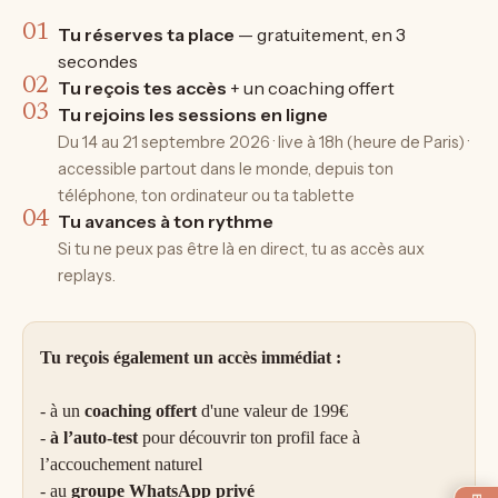
01
Tu réserves ta place
— gratuitement, en 3
secondes
02
Tu reçois tes accès
+ un coaching offert
03
Tu rejoins les sessions en ligne
Du 14 au 21 septembre 2026 · live à 18h (heure de Paris) ·
accessible partout dans le monde, depuis ton
téléphone, ton ordinateur ou ta tablette
04
Tu avances à ton rythme
Si tu ne peux pas être là en direct, tu as accès aux
replays.
Tu reçois également un accès immédiat :
- à un
coaching offert
d'une valeur de 199€
-
à l’auto-test
pour découvrir ton profil face à
l’accouchement naturel
- au
groupe WhatsApp privé