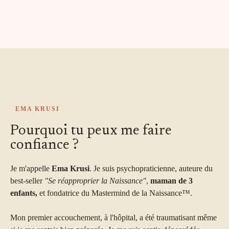
Nous sommes là pour t'aider à récupérer ce qu'on t'a
volé.
EMA KRUSI
Pourquoi tu peux me faire
confiance ?
Je m'appelle
Ema Krusi
. Je suis psychopraticienne, auteure du
best-seller
"Se réapproprier la Naissance"
,
maman de 3
enfants,
et fondatrice du Mastermind de la Naissance™.
Mon premier accouchement, à l'hôpital, a été traumatisant même