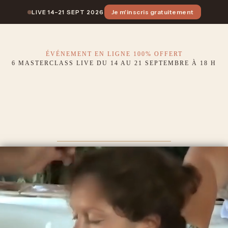
Je m'inscris gratuitement
LIVE 14–21 SEPT 2026
ÉVÉNEMENT EN LIGNE 100% OFFERT
6 MASTERCLASS LIVE DU 14 AU 21 SEPTEMBRE À 18 H
6 jours pour connaître
les
secrets
d'un
accouchement
naturel
,
conscient et choisi.