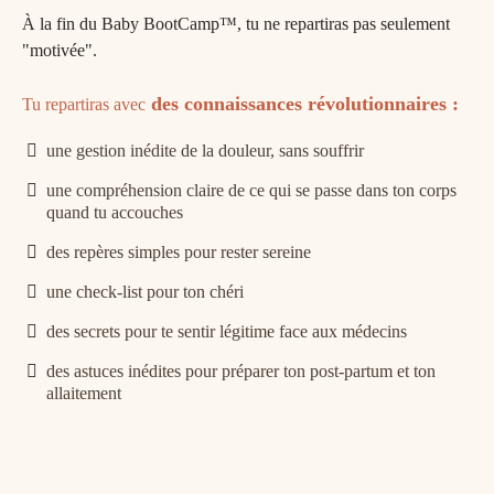
À la fin du Baby BootCamp™, tu ne repartiras pas seulement
"motivée".
des connaissances révolutionnaires :
Tu repartiras
avec
une gestion inédite de la douleur, sans souffrir
une compréhension claire de ce qui se passe dans ton corps
quand tu accouches
des repères simples pour rester sereine
une check-list pour ton chéri
des secrets pour te sentir légitime face aux médecins
des astuces inédites pour préparer ton post-partum et ton
allaitement
Nous ne sommes pas là pour t'apprendre à devenir
capable. Tu l’es déjà.