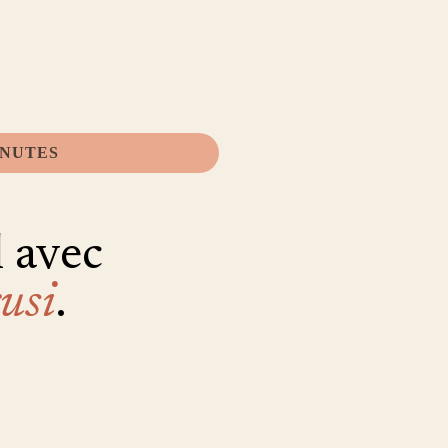
INUTES
 avec
usi
.